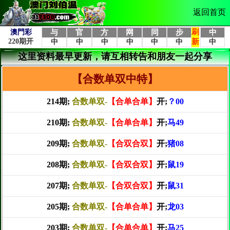
返回首页
这里资料最早更新，请互相转告和朋友一起分享
【合数单双中特】
214期;
合数单双-
【合单合单】
开;
？00
210期;
合数单双-
【合单合单】
开;
马49
209期;
合数单双-
【合双合双】
开;
猪08
208期;
合数单双-
【合双合双】
开;
鼠19
207期;
合数单双-
【合双合双】
开;
鼠31
205期;
合数单双-
【合单合单】
开;
龙03
203期;
合数单双-
【合单合单】
开;
马25