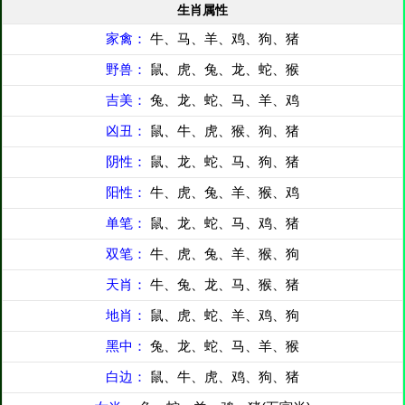
生肖属性
家禽：
牛、马、羊、鸡、狗、猪
野兽：
鼠、虎、兔、龙、蛇、猴
吉美：
兔、龙、蛇、马、羊、鸡
凶丑：
鼠、牛、虎、猴、狗、猪
阴性：
鼠、龙、蛇、马、狗、猪
阳性：
牛、虎、兔、羊、猴、鸡
单笔：
鼠、龙、蛇、马、鸡、猪
双笔：
牛、虎、兔、羊、猴、狗
天肖：
牛、兔、龙、马、猴、猪
地肖：
鼠、虎、蛇、羊、鸡、狗
黑中：
兔、龙、蛇、马、羊、猴
白边：
鼠、牛、虎、鸡、狗、猪