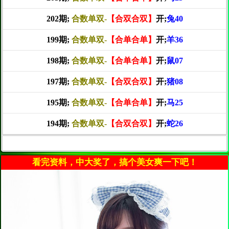
202期;
合数单双-
【合双合双】
开;
兔40
199期;
合数单双-
【合单合单】
开;
羊36
198期;
合数单双-
【合单合单】
开;
鼠07
197期;
合数单双-
【合双合双】
开;
猪08
195期;
合数单双-
【合单合单】
开;
马25
194期;
合数单双-
【合双合双】
开;
蛇26
看完资料，中大奖了，搞个美女爽一下吧！