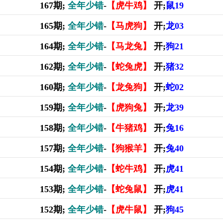
167期;
全年少错
-
【虎牛鸡】
开;
鼠19
165期;
全年少错
-
【马虎狗】
开;
龙03
164期;
全年少错
-
【马龙兔】
开;
狗21
162期;
全年少错
-
【蛇兔虎】
开;
猪32
160期;
全年少错
-
【龙兔狗】
开;
蛇02
159期;
全年少错
-
【虎狗兔】
开;
龙39
158期;
全年少错
-
【牛猪鸡】
开;
兔16
157期;
全年少错
-
【狗猴羊】
开;
兔40
154期;
全年少错
-
【蛇牛鸡】
开;
虎41
153期;
全年少错
-
【蛇兔鼠】
开;
虎41
152期;
全年少错
-
【虎牛鼠】
开;
狗45