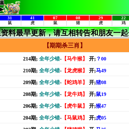
里资料最早更新，请互相转告和朋友一起
【期期杀三肖】
214期;
全年少错
-
【马牛猴】
开;
？00
210期;
全年少错
-
【龙虎猴】
开;
马49
209期;
全年少错
-
【蛇鸡羊】
开;
猪08
208期;
全年少错
-
【龙牛鸡】
开;
鼠19
206期;
全年少错
-
【虎牛鼠】
开;
猴47
204期;
全年少错
-
【马鼠鸡】
开;
虎05