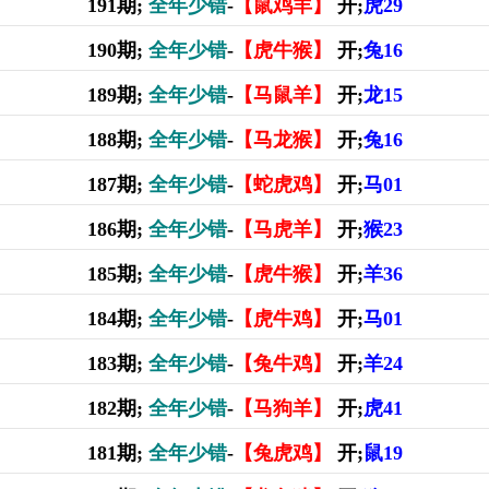
191期;
全年少错
-
【鼠鸡羊】
开;
虎29
190期;
全年少错
-
【虎牛猴】
开;
兔16
189期;
全年少错
-
【马鼠羊】
开;
龙15
188期;
全年少错
-
【马龙猴】
开;
兔16
187期;
全年少错
-
【蛇虎鸡】
开;
马01
186期;
全年少错
-
【马虎羊】
开;
猴23
185期;
全年少错
-
【虎牛猴】
开;
羊36
184期;
全年少错
-
【虎牛鸡】
开;
马01
183期;
全年少错
-
【兔牛鸡】
开;
羊24
182期;
全年少错
-
【马狗羊】
开;
虎41
181期;
全年少错
-
【兔虎鸡】
开;
鼠19