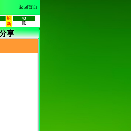
返回首页
分享