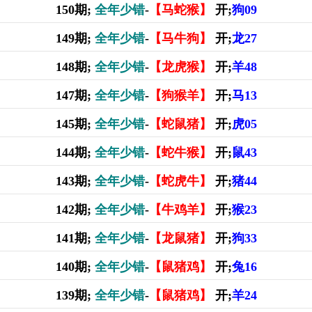
150期;
全年少错
-
【马蛇猴】
开;
狗09
149期;
全年少错
-
【马牛狗】
开;
龙27
148期;
全年少错
-
【龙虎猴】
开;
羊48
147期;
全年少错
-
【狗猴羊】
开;
马13
145期;
全年少错
-
【蛇鼠猪】
开;
虎05
144期;
全年少错
-
【蛇牛猴】
开;
鼠43
143期;
全年少错
-
【蛇虎牛】
开;
猪44
142期;
全年少错
-
【牛鸡羊】
开;
猴23
141期;
全年少错
-
【龙鼠猪】
开;
狗33
140期;
全年少错
-
【鼠猪鸡】
开;
兔16
139期;
全年少错
-
【鼠猪鸡】
开;
羊24