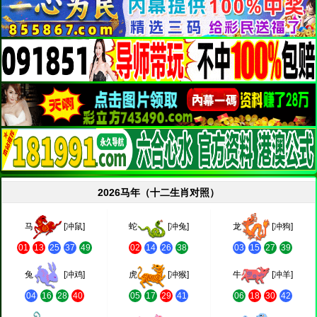
2026马年（十二生肖对照）
马
[冲鼠]
蛇
[冲兔]
龙
[冲狗]
01
13
25
37
49
02
14
26
38
03
15
27
39
兔
[冲鸡]
虎
[冲猴]
牛
[冲羊]
04
16
28
40
05
17
29
41
06
18
30
42