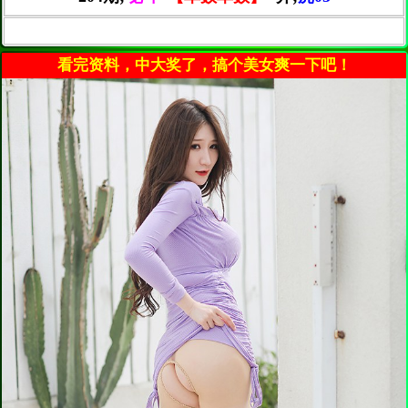
看完资料，中大奖了，搞个美女爽一下吧！