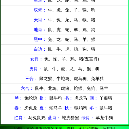
单笔：
鼠、龙、蛇、马、鸡、猪
双笔：
牛、虎、兔、羊、猴、狗
天肖：
牛、兔、龙、马、猴、猪
地肖：
鼠、虎、蛇、羊、鸡、狗
黑中：
兔、龙、蛇、马、羊、猴
白边：
鼠、牛、虎、鸡、狗、猪
女肖：
兔、蛇、羊、鸡、猪(五宫肖)
男肖：
鼠、牛、虎、龙、马、猴、狗
三合：
鼠龙猴、牛蛇鸡、虎马狗、兔羊猪
六合：
鼠牛、龙鸡、虎猪、蛇猴、兔狗、马羊
琴：
兔蛇鸡
棋：
鼠牛狗
书：
虎龙马
画：
羊猴猪
春：
虎兔龙
夏：
蛇马羊
秋：
猴鸡狗
冬：
鼠牛猪
红肖：
马兔鼠鸡
蓝肖：
蛇虎猪猴
绿肖：
羊龙牛狗
说明：本论坛所提供的内容、资料、图片和资讯，只应用