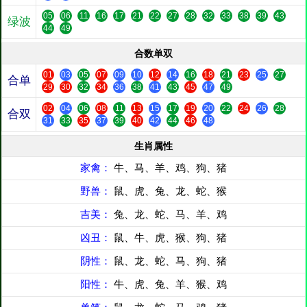
05
06
11
16
17
21
22
27
28
32
33
38
39
43
绿波
44
49
合数单双
01
03
05
07
09
10
12
14
16
18
21
23
25
27
合单
29
30
32
34
36
38
41
43
45
47
49
02
04
06
08
11
13
15
17
19
20
22
24
26
28
合双
31
33
35
37
39
40
42
44
46
48
生肖属性
家禽：
牛、马、羊、鸡、狗、猪
野兽：
鼠、虎、兔、龙、蛇、猴
吉美：
兔、龙、蛇、马、羊、鸡
凶丑：
鼠、牛、虎、猴、狗、猪
阴性：
鼠、龙、蛇、马、狗、猪
阳性：
牛、虎、兔、羊、猴、鸡