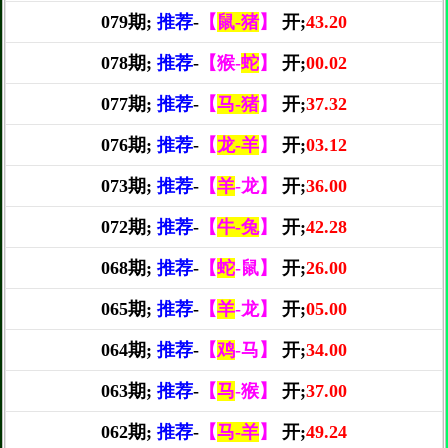
079期;
推荐
-
【
鼠-猪
】
开;
43.20
078期;
推荐
-
【猴-
蛇
】
开;
00.02
077期;
推荐
-
【
马-猪
】
开;
37.32
076期;
推荐
-
【
龙-羊
】
开;
0
3.12
073期;
推荐
-
【
羊
-龙】
开;
36.00
072期;
推荐
-
【
牛-兔
】
开;
42.28
068期;
推荐
-
【
蛇
-鼠】
开;
26.00
065期;
推荐
-
【
羊
-龙】
开;
05.00
064期;
推荐
-
【
鸡
-马】
开;
34.00
063期;
推荐
-
【
马
-猴】
开;
37.00
062期;
推荐
-
【
马-羊
】
开;
49.24