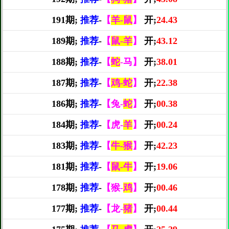
191期;
推荐
-
【
羊-鼠
】
开;
24.43
189期;
推荐
-
【
鼠-羊
】
开;
43.12
188期;
推荐
-
【
蛇
-马】
开;
38.01
187期;
推荐
-
【
鸡-蛇
】
开;
22.38
186期;
推荐
-
【兔-
蛇
】
开;
00.38
184期;
推荐
-
【虎-
羊
】
开;
00.24
183期;
推荐
-
【
牛-猴
】
开;
42.23
181期;
推荐
-
【
鼠-牛
】
开;
19.06
178期;
推荐
-
【猴-
鸡
】
开;
00.46
177期;
推荐
-
【龙-
猪
】
开;
00.44