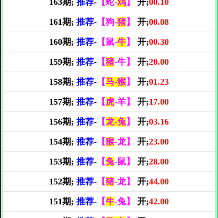
163期;
推荐
-
【蛇-
鸡
】
开;
00.10
161期;
推荐
-
【狗-
猪
】
开;
00.08
160期;
推荐
-
【鼠-
牛
】
开;
00.30
159期;
推荐
-
【
猪
-牛】
开;
20.00
158期;
推荐
-
【
马-猴
】
开;
0
1.23
157期;
推荐
-
【
虎
-羊】
开;
17.00
156期;
推荐
-
【
龙-兔
】
开;
0
3.16
154期;
推荐
-
【
猴
-龙】
开;
23.00
153期;
推荐
-
【
兔
-鼠】
开;
28.00
152期;
推荐
-
【
猪
-龙】
开;
44.00
151期;
推荐
-
【
牛
-兔】
开;
42.00