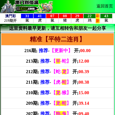
返回首页
这里资料最早更新，请互相转告和朋友一起分享
精准【平特二连肖】
216期;
推荐
-
【更新中】
开;
00.00
213期;
推荐
-
【
羊
-蛇】
开;
12.00
212期;
推荐
-
【蛇-
龙
】
开;
00.39
211期;
推荐
-
【虎-
蛇
】
开;
00.38
210期;
推荐
-
【
龙
-猴】
开;
15.00
209期;
推荐
-
【
龙-蛇
】
开;
39.14
207期;
推荐
-
【
狗-兔
】
开;
09.40