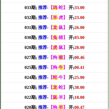
033期;
推荐
-
【
鸡
-蛇】
开;
33.00
032期;
推荐
-
【
羊
-虎】
开;
23.00
031期;
推荐
-
【
龙
-鼠】
开;
26.00
030期;
推荐
-
【
兔
-猪】
开;
03.00
028期;
推荐
-
【
虎
-鼠】
开;
28.00
027期;
推荐
-
【狗-
猴
】
开;
00.46
025期;
推荐
-
【狗-
牛
】
开;
00.41
024期;
推荐
-
【
蛇
-牛】
开;
25.00
023期;
推荐
-
【
龙
-蛇】
开;
38.00
022期;
推荐
-
【
鼠
-羊】
开;
18.00
020期;
推荐
-
【狗-
羊
】
开;
00.47