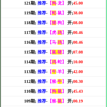
121期;
推荐
-
【
狗
-龙】
开;
45.00
119期;
推荐
-
【
蛇
-鼠】
开;
38.00
118期;
推荐
-
【
猪
-狗】
开;
08.00
117期;
推荐
-
【虎-
鸡
】
开;
00.46
116期;
推荐
-
【马-
鸡
】
开;
00.46
115期;
推荐
-
【
鼠-猪
】
开;
07.08
114期;
推荐
-
【
鸡
-蛇】
开;
10.00
113期;
推荐
-
【
牛
-羊】
开;
42.00
112期;
推荐
-
【猴-
牛
】
开;
00.30
110期;
推荐
-
【
狗-鼠
】
开;
45.43
109期;
推荐
-
【猴-
鼠
】
开;
00.19